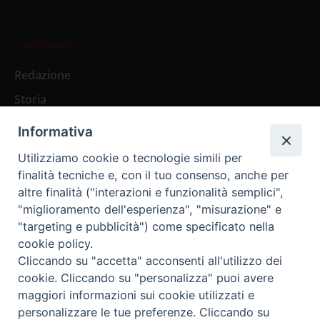
L’editoriale
Redazione
Storia
Informativa
Abbonamenti
Utilizziamo cookie o tecnologie simili per
finalità tecniche e, con il tuo consenso, anche per
Abbonamento Annuale Digitale
altre finalità ("interazioni e funzionalità semplici",
"miglioramento dell'esperienza", "misurazione" e
Abbonamento Annuale Cartaceo
"targeting e pubblicità") come specificato nella
Abbonamento Singola Copia Digitale
cookie policy.
Cliccando su "accetta" acconsenti all'utilizzo dei
cookie. Cliccando su "personalizza" puoi avere
maggiori informazioni sui cookie utilizzati e
personalizzare le tue preferenze. Cliccando su
Redazione: Pavia, Piazza Duomo 11 - tel. 0382.24736 -