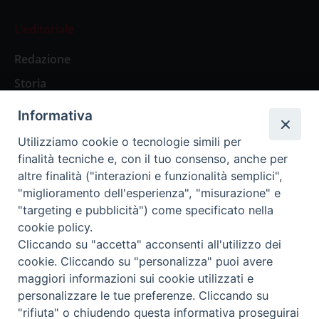
L’editoriale
Redazione
Storia
Informativa
Abbonamenti
Utilizziamo cookie o tecnologie simili per
finalità tecniche e, con il tuo consenso, anche per
Abbonamento Annuale Digitale
altre finalità ("interazioni e funzionalità semplici",
"miglioramento dell'esperienza", "misurazione" e
Abbonamento Annuale Cartaceo
"targeting e pubblicità") come specificato nella
Abbonamento Singola Copia Digitale
cookie policy.
Cliccando su "accetta" acconsenti all'utilizzo dei
cookie. Cliccando su "personalizza" puoi avere
maggiori informazioni sui cookie utilizzati e
personalizzare le tue preferenze. Cliccando su
Redazione: Pavia, Piazza Duomo 11 - tel. 0382.24736 -
"rifiuta" o chiudendo questa informativa proseguirai
amministrazione@ilticino.it - repossi@ilticino.it - P.