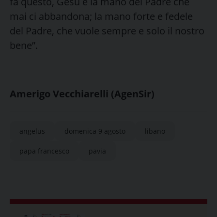
fa questo, Gesù è la mano del Padre che
mai ci abbandona; la mano forte e fedele
del Padre, che vuole sempre e solo il nostro
bene”.
Amerigo Vecchiarelli (AgenSir)
angelus
domenica 9 agosto
libano
papa francesco
pavia