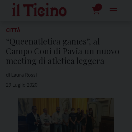
Skip
to
0
content
prodotti
CITTÀ
“Queenatletica games”, al
Campo Coni di Pavia un nuovo
meeting di atletica leggera
di Laura Rossi
29 Luglio 2020