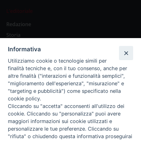
L’editoriale
Redazione
Storia
Informativa
Abbonamenti
Utilizziamo cookie o tecnologie simili per
finalità tecniche e, con il tuo consenso, anche per
Abbonamento Annuale Digitale
altre finalità ("interazioni e funzionalità semplici",
"miglioramento dell'esperienza", "misurazione" e
Abbonamento Annuale Cartaceo
"targeting e pubblicità") come specificato nella
Abbonamento Singola Copia Digitale
cookie policy.
Cliccando su "accetta" acconsenti all'utilizzo dei
cookie. Cliccando su "personalizza" puoi avere
maggiori informazioni sui cookie utilizzati e
personalizzare le tue preferenze. Cliccando su
Redazione: Pavia, Piazza Duomo 11 - tel. 0382.24736 -
"rifiuta" o chiudendo questa informativa proseguirai
amministrazione@ilticino.it - repossi@ilticino.it - P.