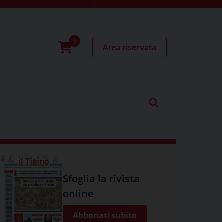
Area riservata
0
prodotti
Sfoglia la rivista
online
Abbonati subito