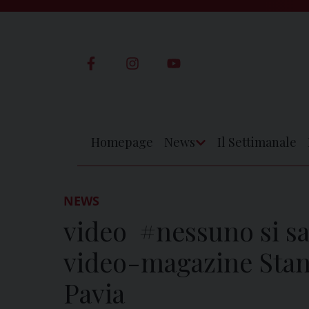
Skip
to
content
Homepage
News
Il Settimanale
Apri
Menu
NEWS
video #nessuno si sal
video-magazine Stanz
Pavia