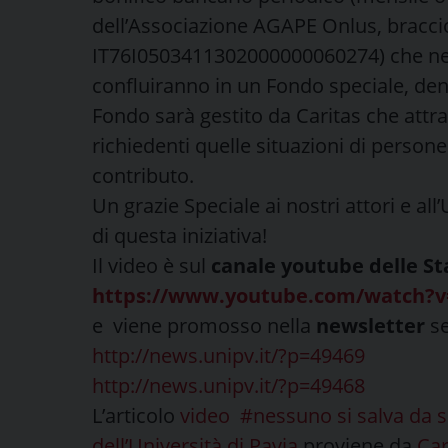
dell’Associazione AGAPE Onlus, braccio
IT76I0503411302000000060274) che ne ga
confluiranno in un Fondo speciale, den
Fondo sarà gestito da Caritas che attr
richiedenti quelle situazioni di persone
contributo.
Un grazie Speciale ai nostri attori e all
di questa iniziativa!
Il video è sul
canale youtube delle St
https://www.youtube.com/watch?v
e viene promosso nella
newsletter
se
http://news.unipv.it/?p=49469
http://news.unipv.it/?p=49468
L’articolo
video #nessuno si salva da s
dell’Università di Pavia
proviene da
Car