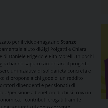
izzato per il video-magazine
Stanze
damentale aiuto diGigi Polgatti e Chiara
di Daniele Frigerio e Rita Marelli. In pochi
gna hanno saputo raccontare il progetto
sere un’iniziativa di solidarietà concreta e
: si propone a chi gode di un reddito
ratori dipendenti e pensionati) di
io/pensione a beneficio di chi si trova in
economica.
I contributi erogati tramite
o una tantum) sul conto corrente