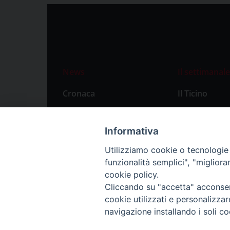
News
Il settimanale
Cronaca
Il Ticino
Attualità
Abbonament
Primo Piano
Privacy Polic
Informativa
Territorio
Utilizziamo cookie o tecnologie s
funzionalità semplici", "miglior
Città
cookie policy.
Politica
Cliccando su "accetta" acconsent
Sport
cookie utilizzati e personalizza
navigazione installando i soli co