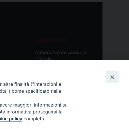
Abbonamenti
Abbonamento Annuale
Digitale
Abbonamento Annuale
Cartaceo
altre finalità ("interazioni e
Abbonamento Singola
cità") come specificato nella
Copia Digitale
 avere maggiori informazioni sui
sta informativa proseguirai la
kie policy
completa.