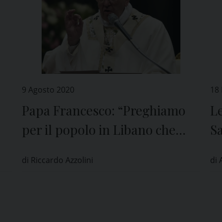
9 Agosto 2020
18
Papa Francesco: “Preghiamo
Le
per il popolo in Libano che
S
soffre tanto”
di Riccardo Azzolini
di 