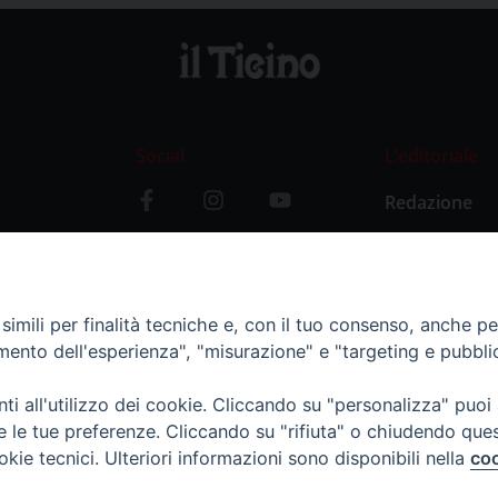
Social
L’editoriale
Redazione
i
Storia
y
imili per finalità tecniche e, con il tuo consenso, anche per 
amento dell'esperienza", "misurazione" e "targeting e pubbli
i all'utilizzo dei cookie. Cliccando su "personalizza" puoi
re le tue preferenze. Cliccando su "rifiuta" o chiudendo que
okie tecnici. Ulteriori informazioni sono disponibili nella
coo