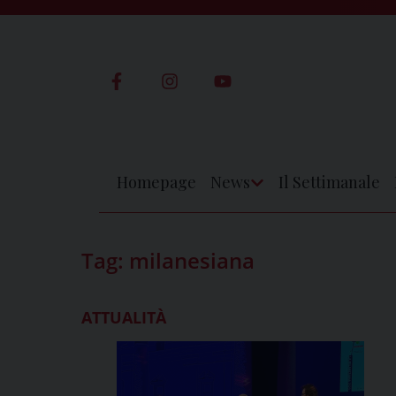
Skip
to
content
Homepage
News
Il Settimanale
Apri
Menu
Tag:
milanesiana
ATTUALITÀ