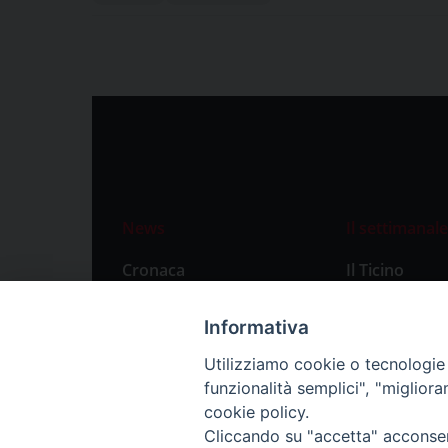
News
Il settimanale
Cronaca
Il Ticino
Attualità
Abbonament
Informativa
Primo Piano
Privacy Polic
Utilizziamo cookie o tecnologie s
Territorio
funzionalità semplici", "miglior
Città
cookie policy.
Cliccando su "accetta" acconsent
Politica