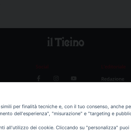
Social
L’editoriale
Redazione
i
Storia
y
imili per finalità tecniche e, con il tuo consenso, anche per 
amento dell'esperienza", "misurazione" e "targeting e pubbli
i all'utilizzo dei cookie. Cliccando su "personalizza" puoi