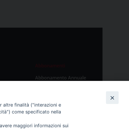
Abbonamenti
Abbonamento Annuale
Digitale
Abbonamento Annuale
Cartaceo
altre finalità ("interazioni e
Abbonamento Singola
cità") come specificato nella
Copia Digitale
 avere maggiori informazioni sui