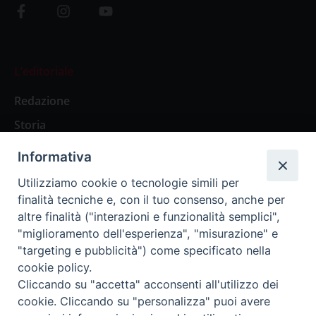
L’editoriale
Redazione
Storia
Informativa
Abbonamenti
Utilizziamo cookie o tecnologie simili per
finalità tecniche e, con il tuo consenso, anche per
Abbonamento Annuale Digitale
altre finalità ("interazioni e funzionalità semplici",
"miglioramento dell'esperienza", "misurazione" e
Abbonamento Annuale Cartaceo
"targeting e pubblicità") come specificato nella
Abbonamento Singola Copia Digitale
cookie policy.
Cliccando su "accetta" acconsenti all'utilizzo dei
cookie. Cliccando su "personalizza" puoi avere