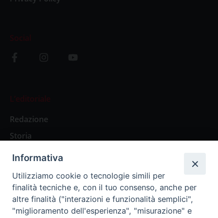
Social
L’editoriale
Redazione
Storia
Informativa
Abbonamenti
Utilizziamo cookie o tecnologie simili per
finalità tecniche e, con il tuo consenso, anche per
Abbonamento Annuale Digitale
altre finalità ("interazioni e funzionalità semplici",
"miglioramento dell'esperienza", "misurazione" e
Abbonamento Annuale Cartaceo