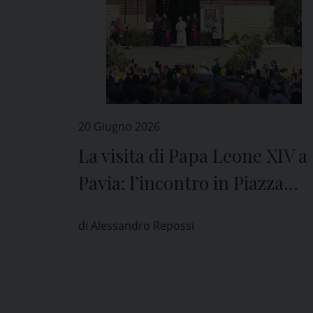
20 Giugno 2026
La visita di Papa Leone XIV a
Pavia: l’incontro in Piazza
Duomo con i bambini e i
di Alessandro Repossi
giovani dei Grest e la comuni
latinoamericana