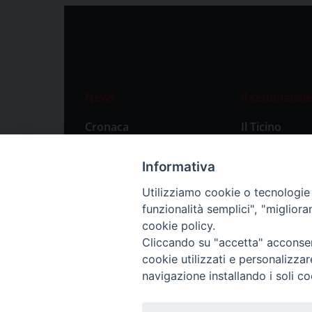
News
Il settimanale
Cronaca
Il Ticino
Attualità
Abbonament
Informativa
Primo Piano
Privacy Polic
Utilizziamo cookie o tecnologie s
Territorio
funzionalità semplici", "miglior
Città
cookie policy.
Cliccando su "accetta" acconsent
Politica
cookie utilizzati e personalizza
Sport
navigazione installando i soli co