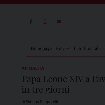
Skip
to
content
Homepage
News
Il Settimanale
Apri
Menu
ATTUALITÀ
Papa Leone XIV a Pavi
in tre giorni
di Simona Rapparelli