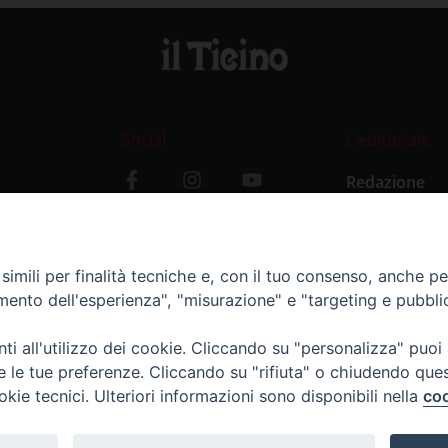
Social
L’editoriale
Redazione
i
Storia
y
imili per finalità tecniche e, con il tuo consenso, anche per 
amento dell'esperienza", "misurazione" e "targeting e pubbli
i all'utilizzo dei cookie. Cliccando su "personalizza" puoi
re le tue preferenze. Cliccando su "rifiuta" o chiudendo que
okie tecnici. Ulteriori informazioni sono disponibili nella
coo