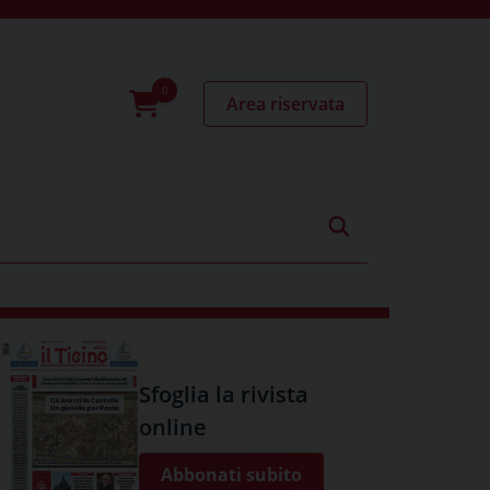
Area riservata
0
prodotti
Sfoglia la rivista
online
Abbonati subito