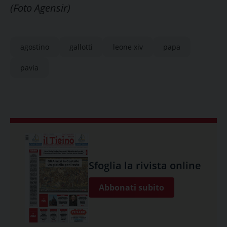
(Foto Agensir)
agostino
gallotti
leone xiv
papa
pavia
Sfoglia la rivista online
Abbonati subito