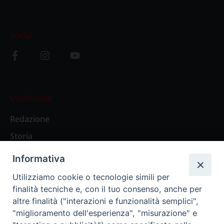
Social
L’editoriale
Redazione
Storia
Informativa
Abbonamenti
Utilizziamo cookie o tecnologie simili per
finalità tecniche e, con il tuo consenso, anche per
Abbonamento Annuale Digitale
altre finalità ("interazioni e funzionalità semplici",
"miglioramento dell'esperienza", "misurazione" e
Abbonamento Annuale Cartaceo