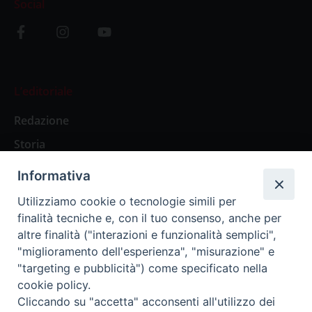
Social
L’editoriale
Redazione
Storia
Informativa
Abbonamenti
Utilizziamo cookie o tecnologie simili per
finalità tecniche e, con il tuo consenso, anche per
Abbonamento Annuale Digitale
altre finalità ("interazioni e funzionalità semplici",
"miglioramento dell'esperienza", "misurazione" e
Abbonamento Annuale Cartaceo
"targeting e pubblicità") come specificato nella
Abbonamento Singola Copia Digitale
cookie policy.
Cliccando su "accetta" acconsenti all'utilizzo dei