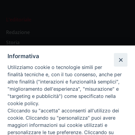
L’editoriale
Redazione
Storia
Informativa
Abbonamenti
Utilizziamo cookie o tecnologie simili per
finalità tecniche e, con il tuo consenso, anche per
Abbonamento Annuale Digitale
altre finalità ("interazioni e funzionalità semplici",
"miglioramento dell'esperienza", "misurazione" e
Abbonamento Annuale Cartaceo
"targeting e pubblicità") come specificato nella
Abbonamento Singola Copia Digitale
cookie policy.
Cliccando su "accetta" acconsenti all'utilizzo dei
cookie. Cliccando su "personalizza" puoi avere
maggiori informazioni sui cookie utilizzati e
personalizzare le tue preferenze. Cliccando su
Redazione: Pavia, Piazza Duomo 11 - tel. 0382.24736 -