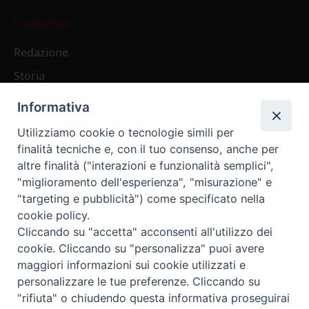
L’editoriale
Redazione
Storia
Informativa
Abbonamenti
Utilizziamo cookie o tecnologie simili per
finalità tecniche e, con il tuo consenso, anche per
Abbonamento Annuale Digitale
altre finalità ("interazioni e funzionalità semplici",
"miglioramento dell'esperienza", "misurazione" e
Abbonamento Annuale Cartaceo
"targeting e pubblicità") come specificato nella
Abbonamento Singola Copia Digitale
cookie policy.
Cliccando su "accetta" acconsenti all'utilizzo dei
cookie. Cliccando su "personalizza" puoi avere
maggiori informazioni sui cookie utilizzati e
personalizzare le tue preferenze. Cliccando su
Redazione: Pavia, Piazza Duomo 11 - tel. 0382.24736 -
"rifiuta" o chiudendo questa informativa proseguirai
amministrazione@ilticino.it - repossi@ilticino.it - P.