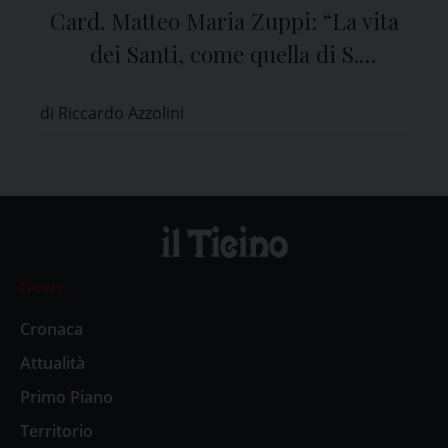
Card. Matteo Maria Zuppi: “La vita
dei Santi, come quella di S.
Agostino, è una storia d’amore”
di Riccardo Azzolini
News
Cronaca
Attualità
Primo Piano
Territorio