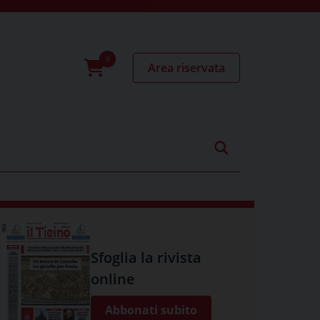
Area riservata
0
prodotti
Sfoglia la rivista
online
Abbonati subito