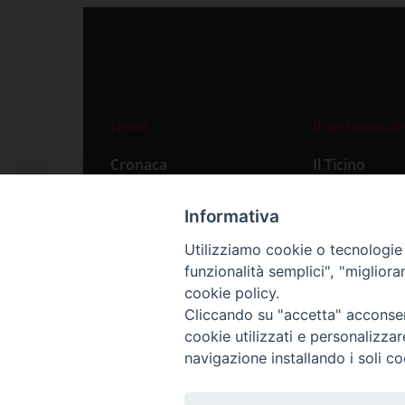
News
Il settimanale
Cronaca
Il Ticino
Attualità
Abbonament
Informativa
Primo Piano
Privacy Polic
Utilizziamo cookie o tecnologie s
Territorio
funzionalità semplici", "miglior
Città
cookie policy.
Cliccando su "accetta" acconsent
Politica
cookie utilizzati e personalizza
Sport
navigazione installando i soli co