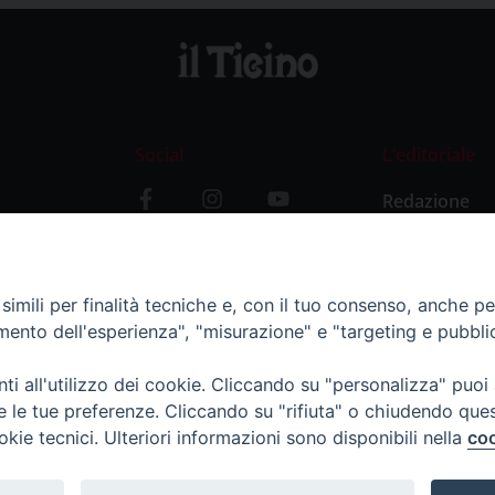
Social
L’editoriale
Redazione
i
Storia
y
imili per finalità tecniche e, con il tuo consenso, anche per 
amento dell'esperienza", "misurazione" e "targeting e pubbli
i all'utilizzo dei cookie. Cliccando su "personalizza" puoi
re le tue preferenze. Cliccando su "rifiuta" o chiudendo que
okie tecnici. Ulteriori informazioni sono disponibili nella
coo