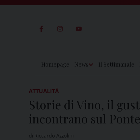
Skip
to
content
Homepage
News
Il Settimanale
Apri
Menu
ATTUALITÀ
Storie di Vino, il gust
incontrano sul Ponte
di Riccardo Azzolini