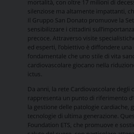
mortalità, con oltre 17 milioni di deces
silenziose ma altamente impattanti, che
Il Gruppo San Donato promuove la Sett
sensibilizzare i cittadini sull’importan
precoce. Attraverso visite specialistich
ed esperti, l’obiettivo è diffondere u
fondamentale che uno stile di vita sano 
cardiovascolare giocano nella riduzione 
ictus.
Da anni, la rete Cardiovascolare degl
rappresenta un punto di riferimento d’e
la gestione delle patologie cardiache, g
tecnologie di ultima generazione. Ques
Foundation ETS, che promuove e sostiene
salute del cuore, con particolare atten