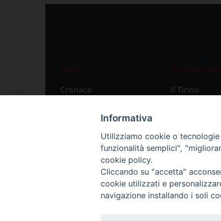
News
Il settimanale
Cronaca
Il Ticino
Attualità
Abbonament
Informativa
Primo Piano
Privacy Polic
Utilizziamo cookie o tecnologie s
Territorio
funzionalità semplici", "miglior
Città
cookie policy.
Cliccando su "accetta" acconsent
Politica
cookie utilizzati e personalizza
Sport
navigazione installando i soli co