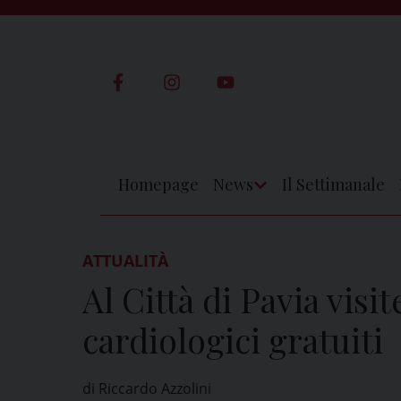
Skip
to
content
Homepage
News
Il Settimanale
Apri
Menu
ATTUALITÀ
Al Città di Pavia visi
cardiologici gratuiti
di Riccardo Azzolini