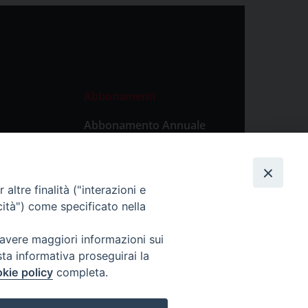
Abbonamenti
Abbonamento Annuale
Digitale
Abbonamento Annuale
Cartaceo
altre finalità ("interazioni e
Abbonamento Singola
cità") come specificato nella
Copia Digitale
 avere maggiori informazioni sui
sta informativa proseguirai la
kie policy
completa.