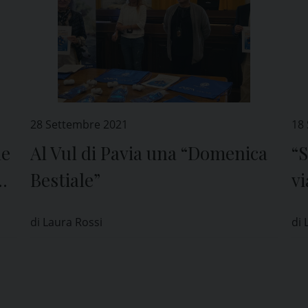
28 Settembre 2021
18
ne
Al Vul di Pavia una “Domenica
“S
ne
Bestiale”
v
co
di Laura Rossi
di 
d