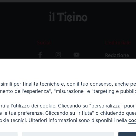
Social
L’editoriale
Redazione
i
Storia
y
imili per finalità tecniche e, con il tuo consenso, anche per 
amento dell'esperienza", "misurazione" e "targeting e pubbli
i all'utilizzo dei cookie. Cliccando su "personalizza" puoi
re le tue preferenze. Cliccando su "rifiuta" o chiudendo que
okie tecnici. Ulteriori informazioni sono disponibili nella
coo