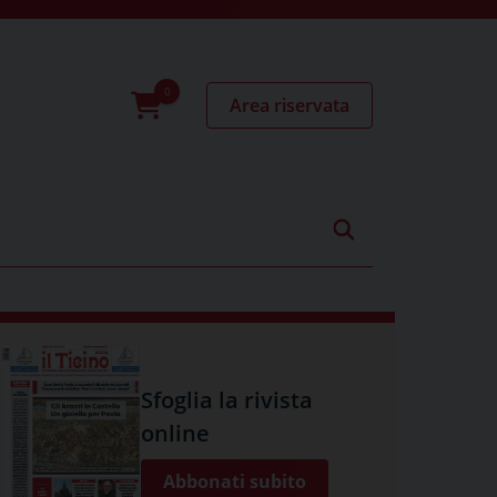
Area riservata
0
prodotti
Sfoglia la rivista
online
Abbonati subito