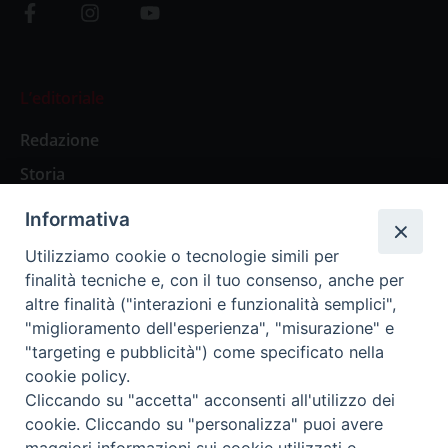
L’editoriale
Redazione
Storia
Informativa
Abbonamenti
Utilizziamo cookie o tecnologie simili per
finalità tecniche e, con il tuo consenso, anche per
Abbonamento Annuale Digitale
altre finalità ("interazioni e funzionalità semplici",
"miglioramento dell'esperienza", "misurazione" e
Abbonamento Annuale Cartaceo
"targeting e pubblicità") come specificato nella
Abbonamento Singola Copia Digitale
cookie policy.
Cliccando su "accetta" acconsenti all'utilizzo dei
cookie. Cliccando su "personalizza" puoi avere