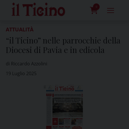
Skip
to
0
content
prodotti
ATTUALITÀ
“il Ticino” nelle parrocchie della
Diocesi di Pavia e in edicola
di Riccardo Azzolini
19 Luglio 2025