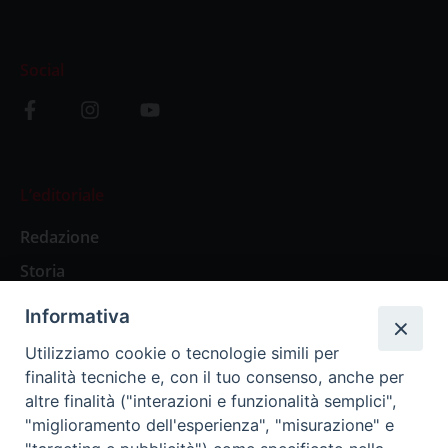
Social
L’editoriale
Redazione
Storia
Informativa
Abbonamenti
Utilizziamo cookie o tecnologie simili per
finalità tecniche e, con il tuo consenso, anche per
Abbonamento Annuale Digitale
altre finalità ("interazioni e funzionalità semplici",
"miglioramento dell'esperienza", "misurazione" e
Abbonamento Annuale Cartaceo