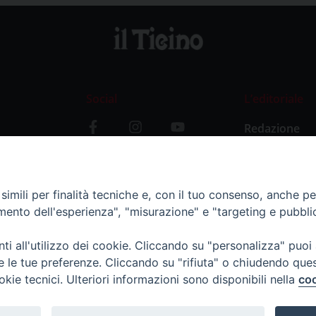
Social
L’editoriale
Redazione
i
Storia
y
imili per finalità tecniche e, con il tuo consenso, anche per 
amento dell'esperienza", "misurazione" e "targeting e pubbli
i all'utilizzo dei cookie. Cliccando su "personalizza" puoi
re le tue preferenze. Cliccando su "rifiuta" o chiudendo que
okie tecnici. Ulteriori informazioni sono disponibili nella
coo