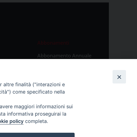
Abbonamenti
Abbonamento Annuale
Digitale
Abbonamento Annuale
Cartaceo
altre finalità ("interazioni e
Abbonamento Singola
cità") come specificato nella
Copia Digitale
 avere maggiori informazioni sui
sta informativa proseguirai la
kie policy
completa.