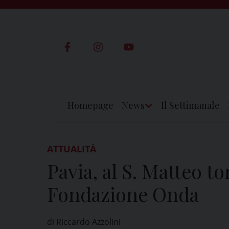
Skip
to
content
Homepage
News
Il Settimanale
Apri
Menu
ATTUALITÀ
Pavia, al S. Matteo t
Fondazione Onda
di Riccardo Azzolini