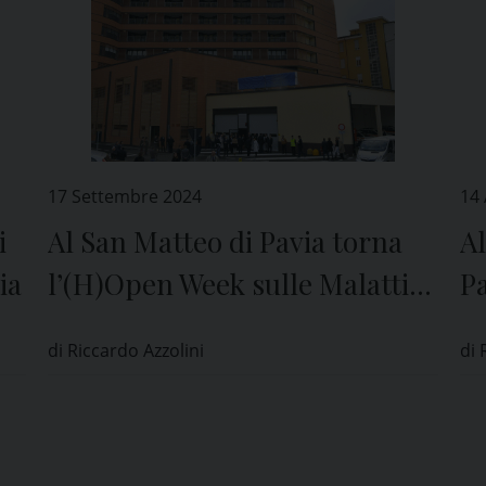
17 Settembre 2024
14 
i
Al San Matteo di Pavia torna
Al
ia
l’(H)Open Week sulle Malattie
Pa
Cardiovascolari
F
di Riccardo Azzolini
di 