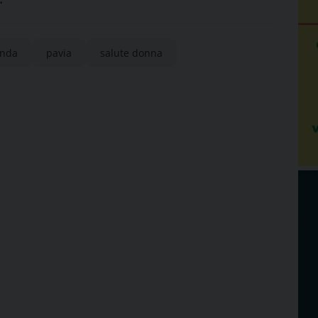
onda
pavia
salute donna