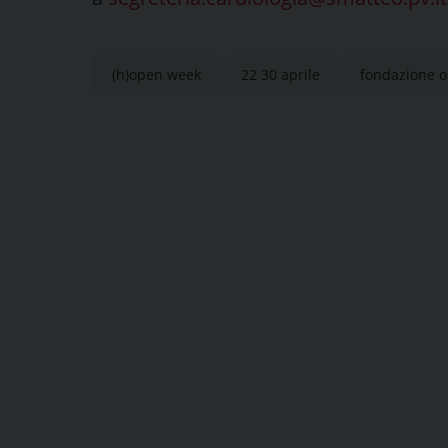
(h)open week
22 30 aprile
fondazione 