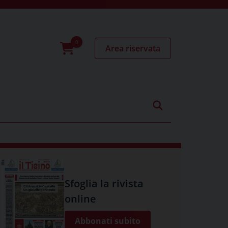
Area riservata
0
prodotti
Sfoglia la rivista
online
Abbonati subito