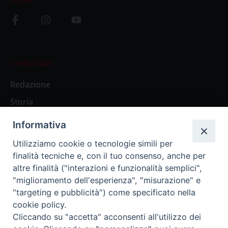
L’editoriale
Redazione
Storia
Informativa
Abbonamenti
Utilizziamo cookie o tecnologie simili per
finalità tecniche e, con il tuo consenso, anche per
Abbonamento Annuale Digitale
altre finalità ("interazioni e funzionalità semplici",
"miglioramento dell'esperienza", "misurazione" e
Abbonamento Annuale Cartaceo
"targeting e pubblicità") come specificato nella
Abbonamento Singola Copia Digitale
cookie policy.
Cliccando su "accetta" acconsenti all'utilizzo dei