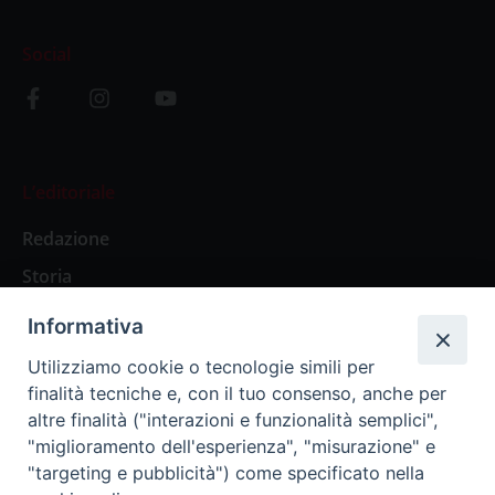
Social
L’editoriale
Redazione
Storia
Informativa
Abbonamenti
Utilizziamo cookie o tecnologie simili per
finalità tecniche e, con il tuo consenso, anche per
Abbonamento Annuale Digitale
altre finalità ("interazioni e funzionalità semplici",
"miglioramento dell'esperienza", "misurazione" e
Abbonamento Annuale Cartaceo
"targeting e pubblicità") come specificato nella
Abbonamento Singola Copia Digitale