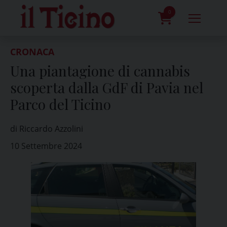
Skip
to
0
content
prodotti
CRONACA
Una piantagione di cannabis
scoperta dalla GdF di Pavia nel
Parco del Ticino
di Riccardo Azzolini
10 Settembre 2024