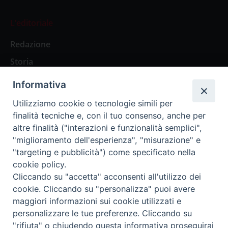
L’editoriale
Redazione
Storia
Informativa
Abbonamenti
Utilizziamo cookie o tecnologie simili per
finalità tecniche e, con il tuo consenso, anche per
Abbonamento Annuale Digitale
altre finalità ("interazioni e funzionalità semplici",
"miglioramento dell'esperienza", "misurazione" e
Abbonamento Annuale Cartaceo
"targeting e pubblicità") come specificato nella
Abbonamento Singola Copia Digitale
cookie policy.
Cliccando su "accetta" acconsenti all'utilizzo dei
cookie. Cliccando su "personalizza" puoi avere
maggiori informazioni sui cookie utilizzati e
personalizzare le tue preferenze. Cliccando su
Redazione: Pavia, Piazza Duomo 11 - tel. 0382.24736 -
"rifiuta" o chiudendo questa informativa proseguirai