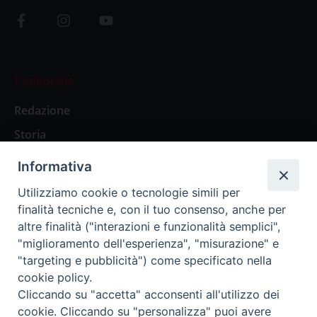
L’editoriale
Redazione
Storia
Informativa
Abbonamenti
Utilizziamo cookie o tecnologie simili per
finalità tecniche e, con il tuo consenso, anche per
Abbonamento Annuale Digitale
altre finalità ("interazioni e funzionalità semplici",
"miglioramento dell'esperienza", "misurazione" e
Abbonamento Annuale Cartaceo
"targeting e pubblicità") come specificato nella
Abbonamento Singola Copia Digitale
cookie policy.
Cliccando su "accetta" acconsenti all'utilizzo dei
cookie. Cliccando su "personalizza" puoi avere