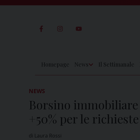
Skip
to
content
Homepage
News
Il Settimanale
Apri
Menu
NEWS
Borsino immobiliare d
+50% per le richieste
di Laura Rossi