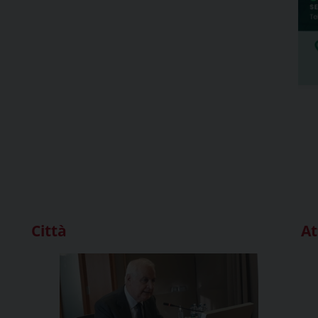
Città
At