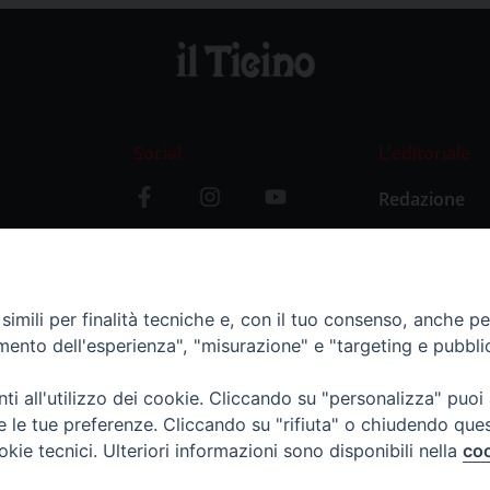
Social
L’editoriale
Redazione
i
Storia
y
imili per finalità tecniche e, con il tuo consenso, anche per 
amento dell'esperienza", "misurazione" e "targeting e pubbli
i all'utilizzo dei cookie. Cliccando su "personalizza" puoi
re le tue preferenze. Cliccando su "rifiuta" o chiudendo que
okie tecnici. Ulteriori informazioni sono disponibili nella
coo