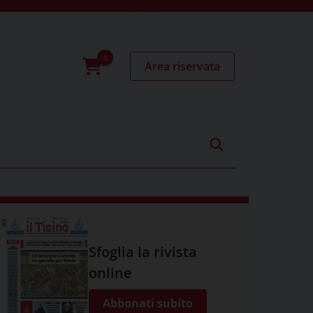
Area riservata
0
prodotti
Sfoglia la rivista
online
Abbonati subito