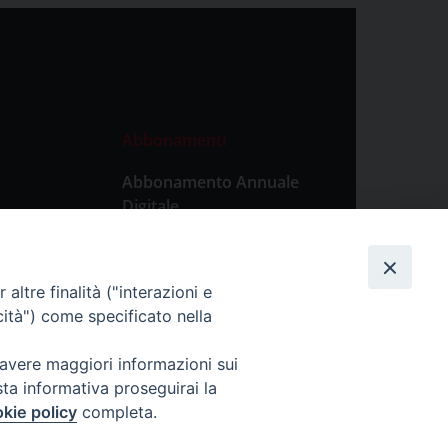
Abbonamenti
Abbonamento Annuale
Digitale
Abbonamento Annuale
Cartaceo
altre finalità ("interazioni e
Abbonamento Singola
cità") come specificato nella
Copia Digitale
 avere maggiori informazioni sui
sta informativa proseguirai la
kie policy
completa.