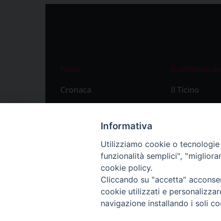
News
Il settimanale
Cronaca
Il Ticino
Attualità
Abbonament
Primo Piano
Privacy Polic
Informativa
Territorio
Utilizziamo cookie o tecnologie s
funzionalità semplici", "miglior
Città
cookie policy.
Politica
Cliccando su "accetta" acconsent
Sport
cookie utilizzati e personalizza
navigazione installando i soli co