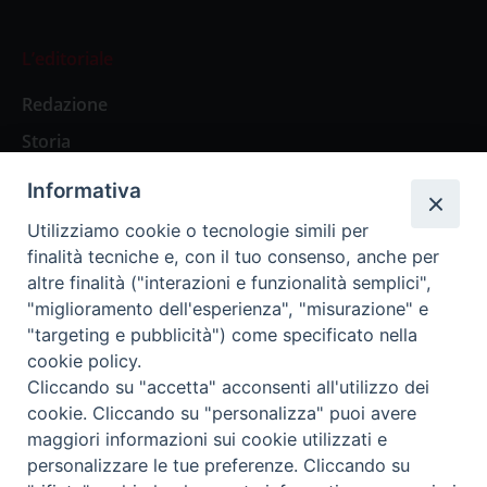
L’editoriale
Redazione
Storia
Informativa
Abbonamenti
Utilizziamo cookie o tecnologie simili per
finalità tecniche e, con il tuo consenso, anche per
Abbonamento Annuale Digitale
altre finalità ("interazioni e funzionalità semplici",
"miglioramento dell'esperienza", "misurazione" e
Abbonamento Annuale Cartaceo
"targeting e pubblicità") come specificato nella
Abbonamento Singola Copia Digitale
cookie policy.
Cliccando su "accetta" acconsenti all'utilizzo dei
cookie. Cliccando su "personalizza" puoi avere
maggiori informazioni sui cookie utilizzati e
personalizzare le tue preferenze. Cliccando su
Redazione: Pavia, Piazza Duomo 11 - tel. 0382.24736 -