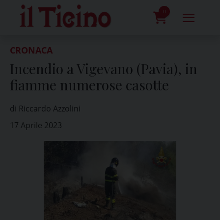
Skip
to
0
content
prodotti
CRONACA
Incendio a Vigevano (Pavia), in
fiamme numerose casotte
di Riccardo Azzolini
17 Aprile 2023