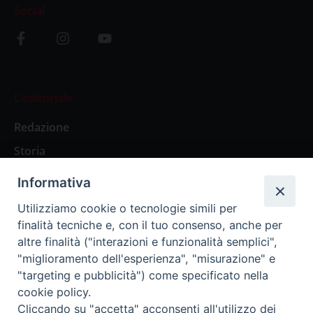
Social
L’editoriale
Redazione
Storia
Informativa
Abbonamenti
Utilizziamo cookie o tecnologie simili per
finalità tecniche e, con il tuo consenso, anche per
Abbonamento Annuale Digitale
altre finalità ("interazioni e funzionalità semplici",
"miglioramento dell'esperienza", "misurazione" e
Abbonamento Annuale Cartaceo
"targeting e pubblicità") come specificato nella
Abbonamento Singola Copia Digitale
cookie policy.
Cliccando su "accetta" acconsenti all'utilizzo dei