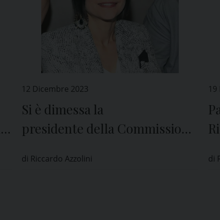
12 Dicembre 2023
19 
Si è dimessa la
Pa
i
presidente della Commissione
Ri
i
Territorio del Comune di Pavia
pa
di Riccardo Azzolini
di 