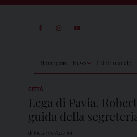
Skip
to
content
Homepage
News
Il Settimanale
Apri
Menu
CITTÀ
Lega di Pavia, Robert
guida della segreteri
di Riccardo Azzolini