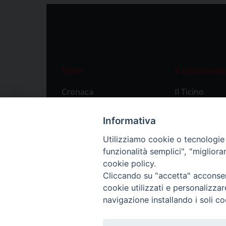
News
Il settimanale
Cronaca
Il Ticino
Attualità
Abbonament
Informativa
Primo Piano
Privacy Polic
Utilizziamo cookie o tecnologie s
Territorio
funzionalità semplici", "miglior
Città
cookie policy.
Cliccando su "accetta" acconsent
Politica
cookie utilizzati e personalizza
Sport
navigazione installando i soli co