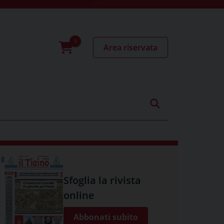
Area riservata
0
prodotti
Sfoglia la rivista
online
Abbonati subito