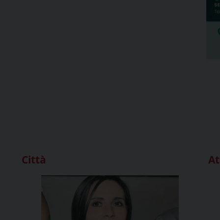
Città
At