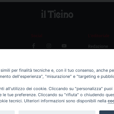
Social
L’editoriale
Redazione
i
Storia
y
imili per finalità tecniche e, con il tuo consenso, anche per 
amento dell'esperienza", "misurazione" e "targeting e pubbli
i all'utilizzo dei cookie. Cliccando su "personalizza" puoi
re le tue preferenze. Cliccando su "rifiuta" o chiudendo que
okie tecnici. Ulteriori informazioni sono disponibili nella
coo