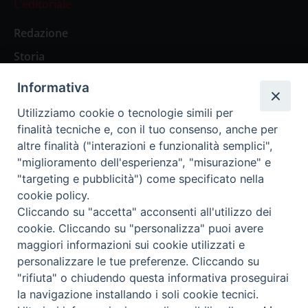
L’editoriale
Redazione
Storia
Informativa
Abbonamenti
Utilizziamo cookie o tecnologie simili per
finalità tecniche e, con il tuo consenso, anche per
Abbonamento Annuale Digitale
altre finalità ("interazioni e funzionalità semplici",
"miglioramento dell'esperienza", "misurazione" e
Abbonamento Annuale Cartaceo
"targeting e pubblicità") come specificato nella
Abbonamento Singola Copia Digitale
cookie policy.
Cliccando su "accetta" acconsenti all'utilizzo dei
cookie. Cliccando su "personalizza" puoi avere
maggiori informazioni sui cookie utilizzati e
personalizzare le tue preferenze. Cliccando su
Redazione: Pavia, Piazza Duomo 11 - tel. 0382.24736 -
"rifiuta" o chiudendo questa informativa proseguirai
amministrazione@ilticino.it - repossi@ilticino.it - P.
la navigazione installando i soli cookie tecnici.
IVA: 00213430184