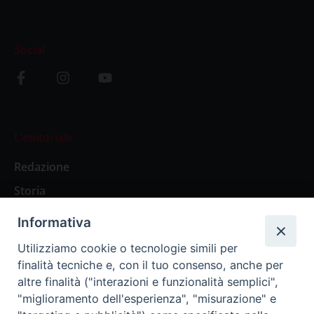
Social
L’editoriale
Redazione
Storia
Informativa
Abbonamenti
Utilizziamo cookie o tecnologie simili per
finalità tecniche e, con il tuo consenso, anche per
Abbonamento Annuale Digitale
altre finalità ("interazioni e funzionalità semplici",
"miglioramento dell'esperienza", "misurazione" e
Abbonamento Annuale Cartaceo