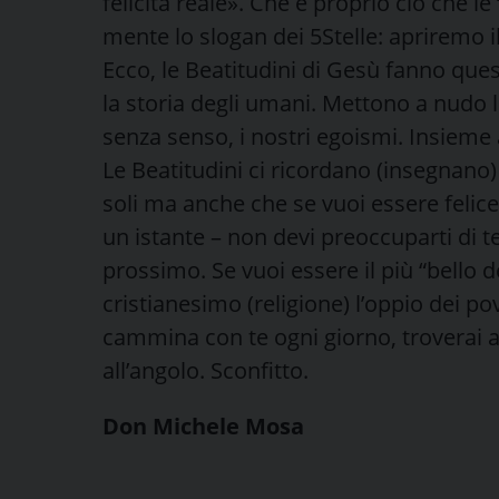
felicità reale». Che è proprio ciò che l
mente lo slogan dei 5Stelle: apriremo i
Ecco, le Beatitudini di Gesù fanno ques
la storia degli umani. Mettono a nudo le
senza senso, i nostri egoismi. Insieme al
Le Beatitudini ci ricordano (insegnano)
soli ma anche che se vuoi essere felic
un istante – non devi preoccuparti di t
prossimo. Se vuoi essere il più “bello d
cristianesimo (religione) l’oppio dei pove
cammina con te ogni giorno, troverai an
all’angolo. Sconfitto.
Don Michele Mosa