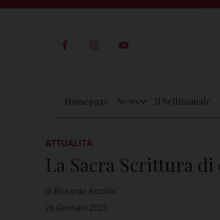
Skip
to
content
Homepage
News
Il Settimanale
Apri
Menu
ATTUALITÀ
La Sacra Scrittura d
di Riccardo Azzolini
28 Gennaio 2023