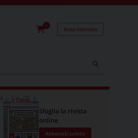
Area riservata
0
prodotti
Sfoglia la rivista
online
Abbonati subito