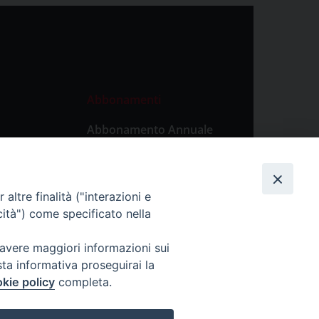
Abbonamenti
Abbonamento Annuale
Digitale
Abbonamento Annuale
Cartaceo
altre finalità ("interazioni e
Abbonamento Singola
cità") come specificato nella
Copia Digitale
 avere maggiori informazioni sui
sta informativa proseguirai la
kie policy
completa.