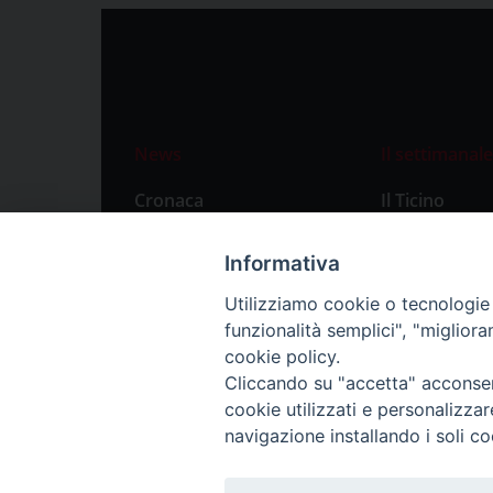
News
Il settimanale
Cronaca
Il Ticino
Attualità
Abbonament
Informativa
Primo Piano
Privacy Polic
Utilizziamo cookie o tecnologie s
Territorio
funzionalità semplici", "miglior
Città
cookie policy.
Cliccando su "accetta" acconsent
Politica
cookie utilizzati e personalizza
Sport
navigazione installando i soli co