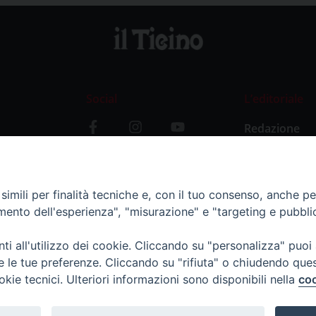
Social
L’editoriale
Redazione
i
Storia
y
imili per finalità tecniche e, con il tuo consenso, anche per 
amento dell'esperienza", "misurazione" e "targeting e pubbli
i all'utilizzo dei cookie. Cliccando su "personalizza" puoi
re le tue preferenze. Cliccando su "rifiuta" o chiudendo que
okie tecnici. Ulteriori informazioni sono disponibili nella
coo