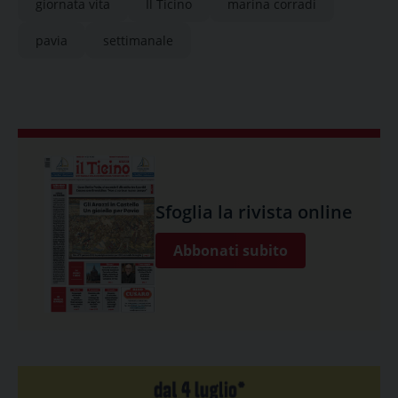
giornata vita
Il Ticino
marina corradi
pavia
settimanale
Sfoglia la rivista online
Abbonati subito