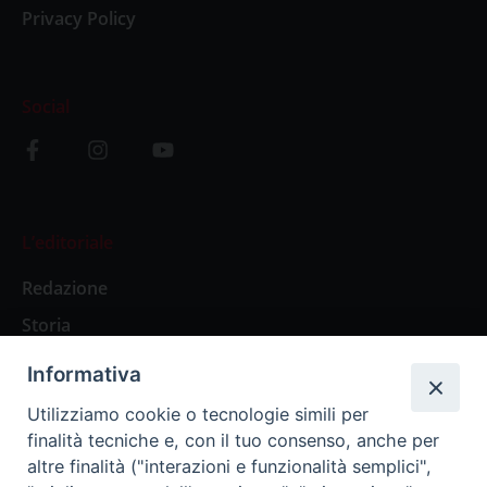
Privacy Policy
Social
L’editoriale
Redazione
Storia
Informativa
Abbonamenti
Utilizziamo cookie o tecnologie simili per
finalità tecniche e, con il tuo consenso, anche per
Abbonamento Annuale Digitale
altre finalità ("interazioni e funzionalità semplici",