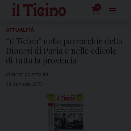
Skip
to
0
content
prodotti
ATTUALITÀ
“il Ticino” nelle parrocchie della
Diocesi di Pavia e nelle edicole
di tutta la provincia
di Riccardo Azzolini
28 Gennaio 2023