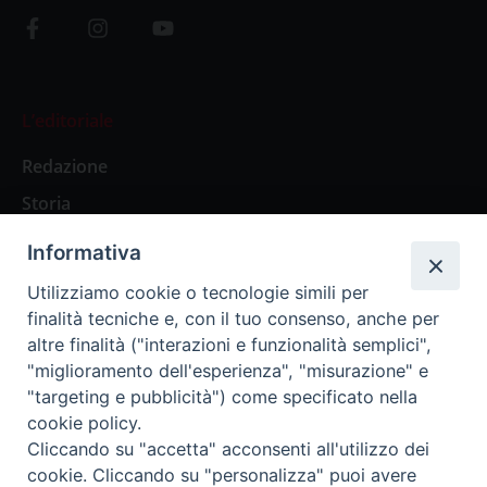
L’editoriale
Redazione
Storia
Informativa
Abbonamenti
Utilizziamo cookie o tecnologie simili per
finalità tecniche e, con il tuo consenso, anche per
Abbonamento Annuale Digitale
altre finalità ("interazioni e funzionalità semplici",
"miglioramento dell'esperienza", "misurazione" e
Abbonamento Annuale Cartaceo
"targeting e pubblicità") come specificato nella
Abbonamento Singola Copia Digitale
cookie policy.
Cliccando su "accetta" acconsenti all'utilizzo dei
cookie. Cliccando su "personalizza" puoi avere