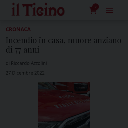
Skip
to
0
content
prodotti
CRONACA
Incendio in casa, muore anziano
di 77 anni
di Riccardo Azzolini
27 Dicembre 2022