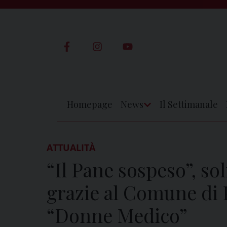
Skip
to
content
Homepage
News
Il Settimanale
Apri
Menu
ATTUALITÀ
“Il Pane sospeso”, so
grazie al Comune di P
“Donne Medico”