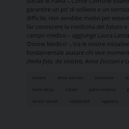
Sociali di Pavia -. Come Comune stiamo 
garantire un po’ di sollievo e un sorri
difficile, non avrebbe motivi per esser
far conoscere la medicina del futuro e 
campo medico – aggiunge Laura Lanza, 
‘Donne Medico’ -, tra le nostre iniziativ
fondamentale aiutare chi vive momenti di
(Nella foto, da sinistra, Anna Zucconi e 
aiutare
anna zucconi
assessore
d
laura lanza
natale
pane sospeso
p
servizi sociali
solidarietà
vigevano