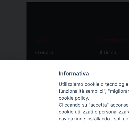
News
Il settimanale
Cronaca
Il Ticino
Attualità
Abbonament
Primo Piano
Privacy Polic
Informativa
Territorio
Utilizziamo cookie o tecnologie s
funzionalità semplici", "miglior
Città
cookie policy.
Politica
Cliccando su "accetta" acconsent
Sport
cookie utilizzati e personalizza
navigazione installando i soli co