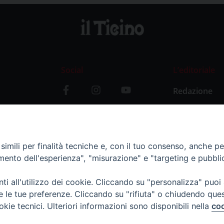
Social
L’editoriale
Redazione
i
Storia
y
imili per finalità tecniche e, con il tuo consenso, anche per 
amento dell'esperienza", "misurazione" e "targeting e pubbli
i all'utilizzo dei cookie. Cliccando su "personalizza" puoi
re le tue preferenze. Cliccando su "rifiuta" o chiudendo que
okie tecnici. Ulteriori informazioni sono disponibili nella
coo