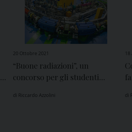
20 Ottobre 2021
18
“Buone radiazioni”, un
Co
di
concorso per gli studenti
fa
ne
promosso dal Cnao di Pavia
Pa
di Riccardo Azzolini
di 
da