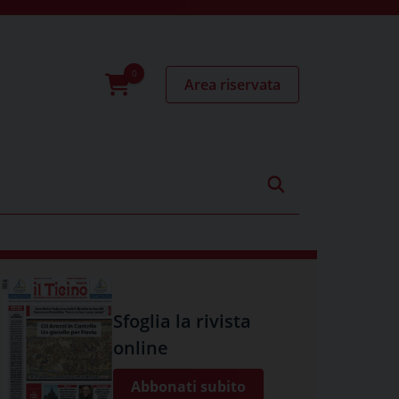
Area riservata
0
prodotti
Sfoglia la rivista
online
Abbonati subito