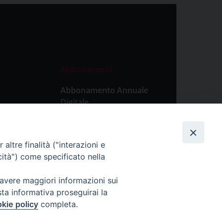
Abbonamenti
Abbonamento Annuale
Digitale
Abbonamento Annuale
Cartaceo
altre finalità ("interazioni e
Abbonamento Singola
cità") come specificato nella
Copia Digitale
 avere maggiori informazioni sui
sta informativa proseguirai la
kie policy
completa.