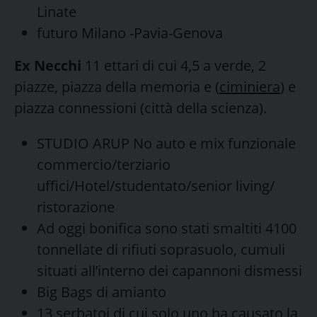
Linate
futuro Milano -Pavia-Genova
Ex Necchi
11 ettari di cui 4,5 a verde, 2
piazze, piazza della memoria e (
ciminiera
) e
piazza connessioni (città della scienza).
STUDIO ARUP No auto e mix funzionale
commercio/terziario
uffici/Hotel/studentato/senior living/
ristorazione
Ad oggi bonifica sono stati smaltiti 4100
tonnellate di rifiuti soprasuolo, cumuli
situati all’interno dei capannoni dismessi
Big Bags di amianto
13 serbatoi di cui solo uno ha causato la