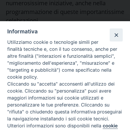
numerosissime iniziative, anche nella
programmazione di queste importantissime
celebrazioni.
Informativa
Palio del Ticino
Utilizziamo cookie o tecnologie simili per
Città come Palcoscenico e altri mondi
finalità tecniche e, con il tuo consenso, anche per
altre finalità ("interazioni e funzionalità semplici",
Cinema al Castello e spettacoli in Broletto e
"miglioramento dell'esperienza", "misurazione" e
"targeting e pubblicità") come specificato nella
piazze della città
cookie policy.
Cliccando su "accetta" acconsenti all'utilizzo dei
Festival del Carmine CANTA LUCIO CON
cookie. Cliccando su "personalizza" puoi avere
MOGOL
maggiori informazioni sui cookie utilizzati e
personalizzare le tue preferenze. Cliccando su
Ticinum Festival
"rifiuta" o chiudendo questa informativa proseguirai
la navigazione installando i soli cookie tecnici.
COLLABORAZIONE ASSOCIAZIONI
Preferenze Cookie
Ulteriori informazioni sono disponibili nella
cookie