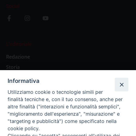
Social
L’editoriale
Redazione
Storia
Informativa
Abbonamenti
Utilizziamo cookie o tecnologie simili per
finalità tecniche e, con il tuo consenso, anche per
Abbonamento Annuale Digitale
altre finalità ("interazioni e funzionalità semplici",
"miglioramento dell'esperienza", "misurazione" e
Abbonamento Annuale Cartaceo
"targeting e pubblicità") come specificato nella
Abbonamento Singola Copia Digitale
cookie policy.
Cliccando su "accetta" acconsenti all'utilizzo dei