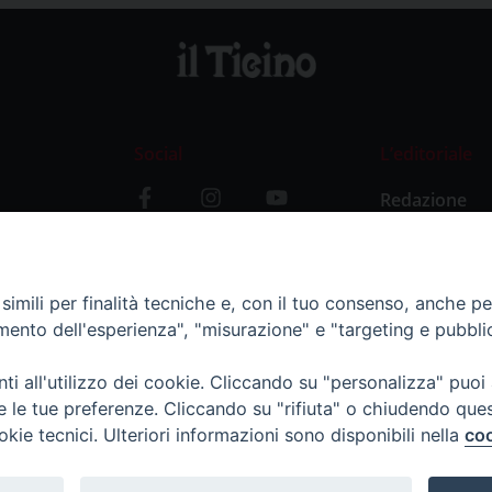
Social
L’editoriale
Redazione
i
Storia
y
imili per finalità tecniche e, con il tuo consenso, anche per 
amento dell'esperienza", "misurazione" e "targeting e pubbli
i all'utilizzo dei cookie. Cliccando su "personalizza" puoi
re le tue preferenze. Cliccando su "rifiuta" o chiudendo que
okie tecnici. Ulteriori informazioni sono disponibili nella
coo