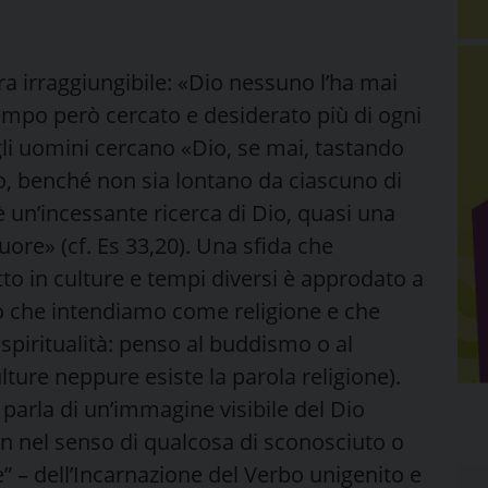
tura irraggiungibile: «Dio nessuno l’ha mai
empo però cercato e desiderato più di ogni
gli uomini cercano «Dio, se mai, tastando
lo, benché non sia lontano da ciascuno di
è un’incessante ricerca di Dio, quasi una
uore» (cf. Es 33,20). Una sfida che
o in culture e tempi diversi è approdato a
 ciò che intendiamo come religione e che
piritualità: penso al buddismo o al
lture neppure esiste la parola religione).
parla di un’immagine visibile del Dio
 non nel senso di qualcosa di sconosciuto o
 – dell’Incarnazione del Verbo unigenito e