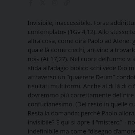
Invisibile, inaccessibile. Forse addirit
contemplato» (1Gv 4,12). Allo stesso t
altra cosa, come dirà Paolo ad Atene: 
qua e là come ciechi, arrivino a trovar
noi» (At 17,27). Nel cuore dell’uomo vi 
sfida all’adagio biblico «chi vede Dio m
attraverso un “quaerere Deum” condott
risultati multiformi. Anche al di là di
dovremmo più correttamente definire s
confucianesimo. (Del resto in quelle cu
Resta la domanda: perché Paolo allora 
invisibile? E qui si apre il “mistero” –
indefinibile ma come “disegno d’amore”