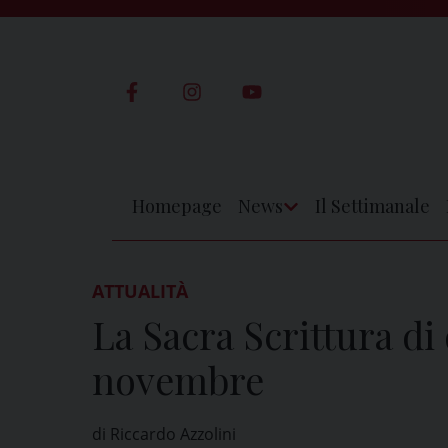
Skip
to
content
Homepage
News
Il Settimanale
Apri
Menu
ATTUALITÀ
La Sacra Scrittura d
novembre
di Riccardo Azzolini