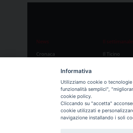
News
Il settimanale
Cronaca
Il Ticino
Attualità
Abbonament
Informativa
Primo Piano
Privacy Polic
Utilizziamo cookie o tecnologie s
Territorio
funzionalità semplici", "miglior
Città
cookie policy.
Cliccando su "accetta" acconsent
Politica
cookie utilizzati e personalizza
Sport
navigazione installando i soli co