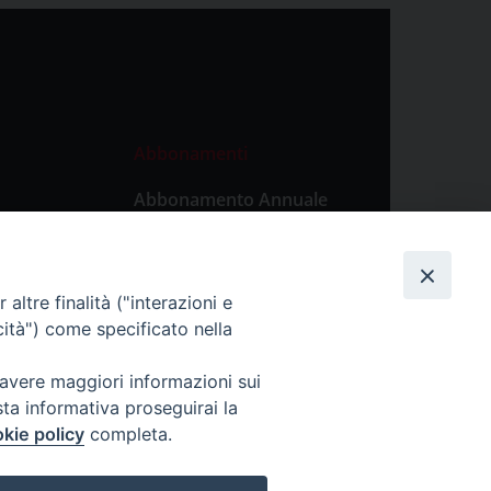
Abbonamenti
Abbonamento Annuale
Digitale
Abbonamento Annuale
Cartaceo
altre finalità ("interazioni e
Abbonamento Singola
cità") come specificato nella
Copia Digitale
 avere maggiori informazioni sui
sta informativa proseguirai la
kie policy
completa.