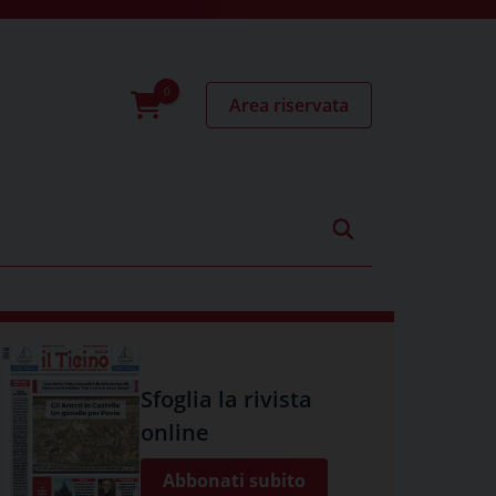
Area riservata
0
prodotti
Sfoglia la rivista
online
Abbonati subito