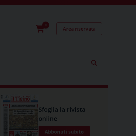
Area riservata
0
prodotti
Sfoglia la rivista
online
Abbonati subito