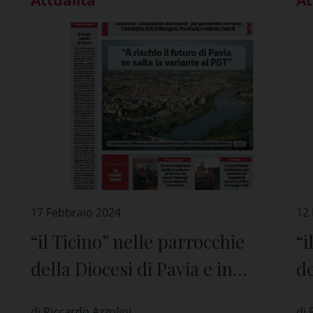
17 Febbraio 2024
12
“il Ticino” nelle parrocchie
“i
della Diocesi di Pavia e in
de
edicola
ed
di Riccardo Azzolini
di 