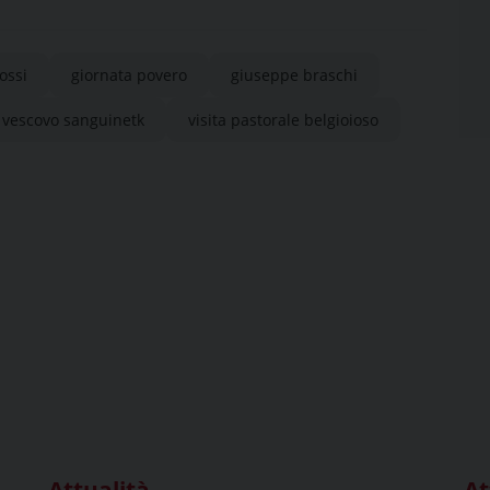
ossi
giornata povero
giuseppe braschi
vescovo sanguinetk
visita pastorale belgioioso
Attualità
At