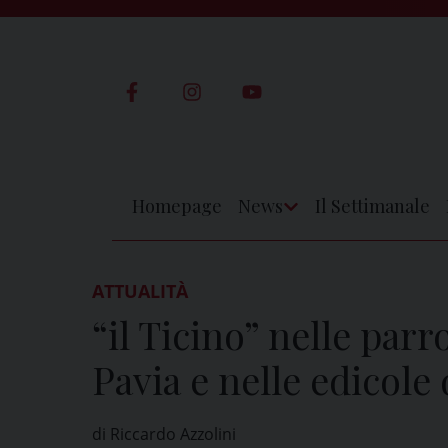
Skip
to
content
Homepage
News
Il Settimanale
Apri
Menu
ATTUALITÀ
“il Ticino” nelle parr
Pavia e nelle edicole 
di Riccardo Azzolini