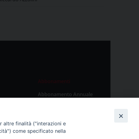
Abbonamenti
Abbonamento Annuale
Digitale
Abbonamento Annuale
Cartaceo
altre finalità ("interazioni e
Abbonamento Singola
cità") come specificato nella
Copia Digitale