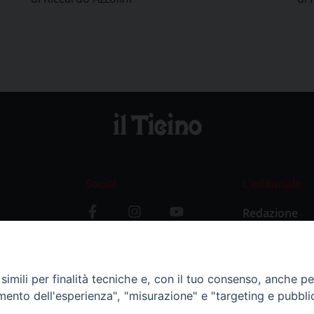
Social
L’editoriale
Redazione
i
Storia
y
imili per finalità tecniche e, con il tuo consenso, anche per 
amento dell'esperienza", "misurazione" e "targeting e pubbli