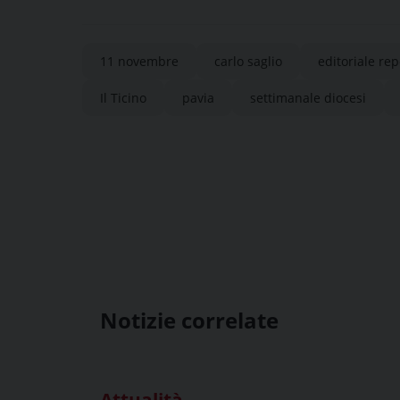
11 novembre
carlo saglio
editoriale rep
Il Ticino
pavia
settimanale diocesi
Notizie correlate
Attualità