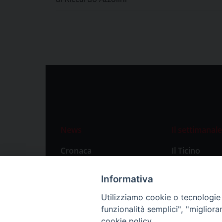
News
Il settimanale
Cronaca
Il Ticino
Attualità
Abbonament
Informativa
Primo Piano
Privacy Polic
Utilizziamo cookie o tecnologie s
Territorio
funzionalità semplici", "miglior
Città
cookie policy.