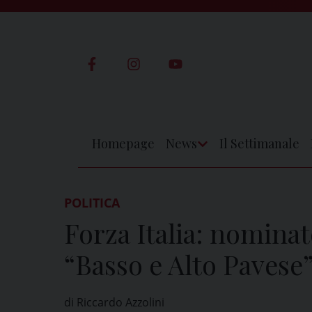
Skip
to
content
Homepage
News
Il Settimanale
Apri
Menu
POLITICA
Forza Italia: nomina
“Basso e Alto Pavese
di Riccardo Azzolini