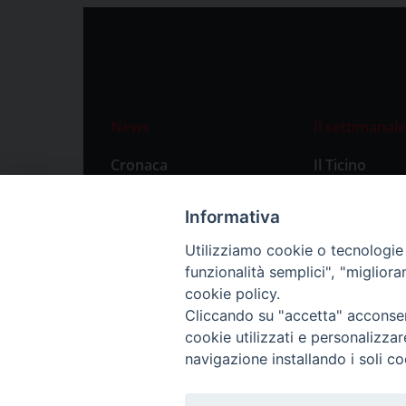
News
Il settimanale
Cronaca
Il Ticino
Attualità
Abbonament
Informativa
Primo Piano
Privacy Polic
Utilizziamo cookie o tecnologie s
Territorio
funzionalità semplici", "miglior
Città
cookie policy.
Cliccando su "accetta" acconsent
Politica
cookie utilizzati e personalizza
Sport
navigazione installando i soli co