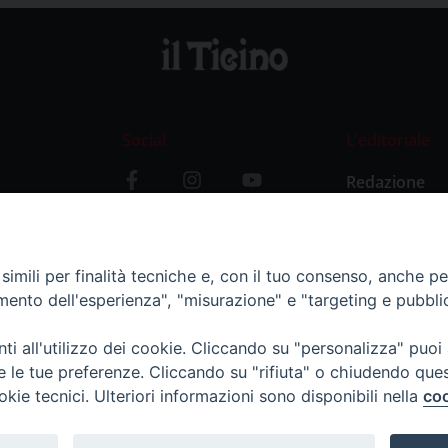
Social
L’editoriale
Redazione
i
Storia
y
imili per finalità tecniche e, con il tuo consenso, anche per 
amento dell'esperienza", "misurazione" e "targeting e pubbli
i all'utilizzo dei cookie. Cliccando su "personalizza" puoi
re le tue preferenze. Cliccando su "rifiuta" o chiudendo que
okie tecnici. Ulteriori informazioni sono disponibili nella
coo