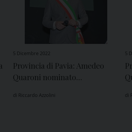
5 Dicembre 2022
5 
a
Provincia di Pavia: Amedeo
Pr
Quaroni nominato
Q
vicepresidente
v
di Riccardo Azzolini
di 