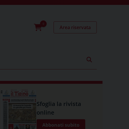
Area riservata
0
prodotti
Sfoglia la rivista
online
Abbonati subito