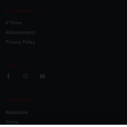
Il settimanale
Il Ticino
Abbonamenti
Privacy Policy
Social
L’editoriale
Redazione
Storia