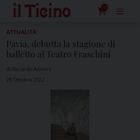
Skip
to
0
content
prodotti
ATTUALITÀ
Pavia, debutta la stagione di
balletto al Teatro Fraschini
di Riccardo Azzolini
28 Ottobre 2022