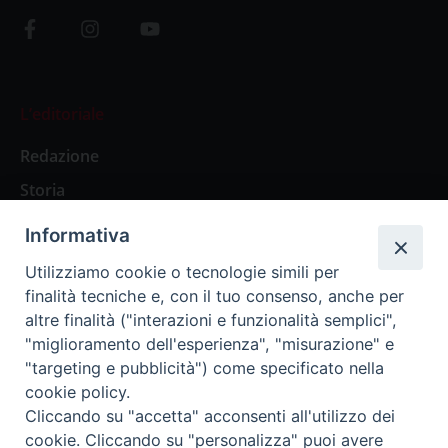
L’editoriale
Redazione
Storia
Informativa
Abbonamenti
Utilizziamo cookie o tecnologie simili per
finalità tecniche e, con il tuo consenso, anche per
Abbonamento Annuale Digitale
altre finalità ("interazioni e funzionalità semplici",
"miglioramento dell'esperienza", "misurazione" e
Abbonamento Annuale Cartaceo
"targeting e pubblicità") come specificato nella
Abbonamento Singola Copia Digitale
cookie policy.
Cliccando su "accetta" acconsenti all'utilizzo dei
cookie. Cliccando su "personalizza" puoi avere