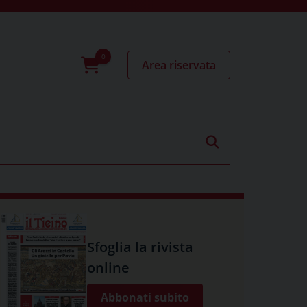
Area riservata
0
prodotti
Sfoglia la rivista
online
Abbonati subito