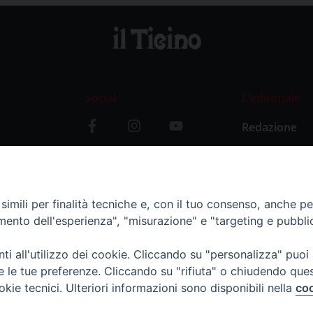
Social
L’editoriale
Redazione
i
Storia
y
imili per finalità tecniche e, con il tuo consenso, anche per 
amento dell'esperienza", "misurazione" e "targeting e pubbli
i all'utilizzo dei cookie. Cliccando su "personalizza" puoi
re le tue preferenze. Cliccando su "rifiuta" o chiudendo que
okie tecnici. Ulteriori informazioni sono disponibili nella
coo