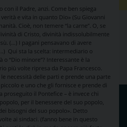
o con il Padre, anzi. Come ben spiega
verità e vita in quanto Dio» (Su Giovanni
manità. Cioè, non temere “la carne”. O, se
divinità di Cristo, divinità indissolubilmente
esù. (…) I pagani pensavano di avere
 (…) Qui sta la scelta: intermediario o
à o “Dio minore”? Interessante è la
rio più volte ripresa da Papa Francesco.
a le necessità delle parti e prende una parte
piccolo e uno che gli fornisce e prende di
a proseguito il Pontefice – è invece chi
o popolo, per il benessere del suo popolo,
 dei bisogni del suo popolo». Detto
olte ai sindaci. (fanno bene in questo