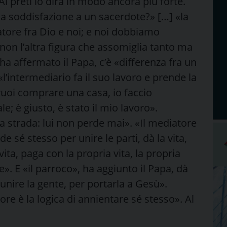
i preti lo dirà in modo ancora più forte.
na soddisfazione a un sacerdote?» […] «la
atore fra Dio e noi; e noi dobbiamo
non l’altra figura che assomiglia tanto ma
ha affermato il Papa, c’è «differenza fra un
l’intermediario fa il suo lavoro e prende la
vuoi comprare una casa, io faccio
; è giusto, è stato il mio lavoro».
 strada: lui non perde mai». «Il mediatore
sé stesso per unire le parti, dà la vita,
vita, paga con la propria vita, la propria
e». E «il parroco», ha aggiunto il Papa, dà
r unire la gente, per portarla a Gesù».
e è la logica di annientare sé stesso». Al