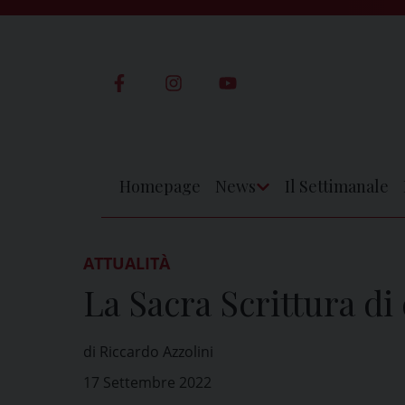
Skip
to
content
Homepage
News
Il Settimanale
Apri
Menu
ATTUALITÀ
La Sacra Scrittura d
di Riccardo Azzolini
17 Settembre 2022