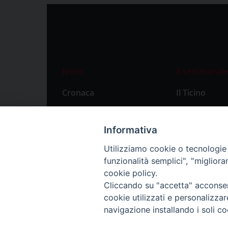
News
Il settimanale
Cronaca
Il Ticino
Attualità
Abbonament
Primo Piano
Privacy Polic
Informativa
Territorio
Utilizziamo cookie o tecnologie s
funzionalità semplici", "miglior
Città
cookie policy.
Politica
Cliccando su "accetta" acconsent
Sport
cookie utilizzati e personalizza
navigazione installando i soli co