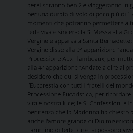
aerei saranno ben 2 e viaggeranno in gio
per una durata di volo di poco più di 1 
momenti che potranno permettere a tutt
fede viva e sincera: la S. Messa alla Gr
Vergine è apparsa a Santa Bernadette; i
Vergine disse alla 9° apparizione “andate
Processione Aux Flambeaux, per metter
alla 4° apparizione “Andate a dire ai pr
desidero che qui si venga in procession
l’Eucarestia con tutti i fratelli del mon
Processione Eucaristica, per ricordar
vita e nostra luce; le S. Confessioni e l
penitenza che la Madonna ha chiesto a
anche l’amore grande di Dio misericor
cammino di fede forte, si possono vive