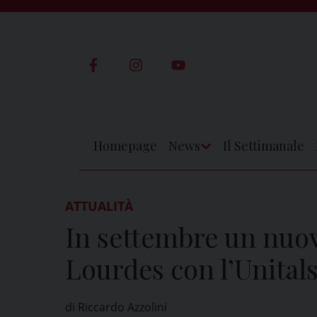
Skip
to
content
Homepage
News
Il Settimanale
Apri
Menu
ATTUALITÀ
In settembre un nuov
Lourdes con l’Unitals
di Riccardo Azzolini