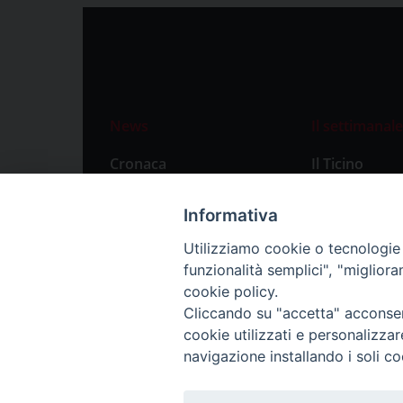
News
Il settimanale
Cronaca
Il Ticino
Attualità
Abbonament
Informativa
Primo Piano
Privacy Polic
Utilizziamo cookie o tecnologie s
Territorio
funzionalità semplici", "miglior
Città
cookie policy.
Cliccando su "accetta" acconsent
Politica
cookie utilizzati e personalizza
Sport
navigazione installando i soli co