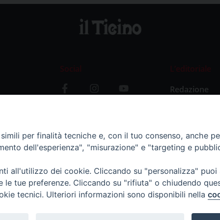
Social
L’editoriale
Redazione
i
Storia
y
imili per finalità tecniche e, con il tuo consenso, anche per 
amento dell'esperienza", "misurazione" e "targeting e pubbli
i all'utilizzo dei cookie. Cliccando su "personalizza" puoi
re le tue preferenze. Cliccando su "rifiuta" o chiudendo que
okie tecnici. Ulteriori informazioni sono disponibili nella
coo