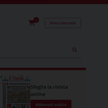
Area riservata
0
prodotti
Sfoglia la rivista
online
Abbonati subito