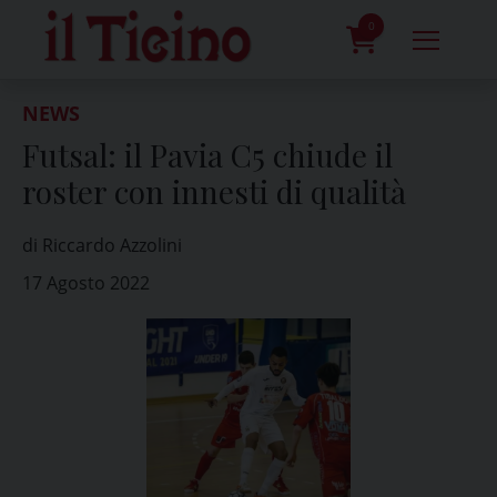
Skip
to
0
content
prodotti
NEWS
Futsal: il Pavia C5 chiude il
roster con innesti di qualità
di Riccardo Azzolini
17 Agosto 2022