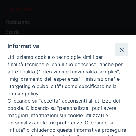
L’editoriale
Redazione
Storia
Informativa
Abbonamenti
Utilizziamo cookie o tecnologie simili per
finalità tecniche e, con il tuo consenso, anche per
Abbonamento Annuale Digitale
altre finalità ("interazioni e funzionalità semplici",
"miglioramento dell'esperienza", "misurazione" e
Abbonamento Annuale Cartaceo
"targeting e pubblicità") come specificato nella
Abbonamento Singola Copia Digitale
cookie policy.
Cliccando su "accetta" acconsenti all'utilizzo dei
cookie. Cliccando su "personalizza" puoi avere
maggiori informazioni sui cookie utilizzati e
personalizzare le tue preferenze. Cliccando su
Redazione: Pavia, Piazza Duomo 11 - tel. 0382.24736 -
"rifiuta" o chiudendo questa informativa proseguirai
amministrazione@ilticino.it - repossi@ilticino.it - P.