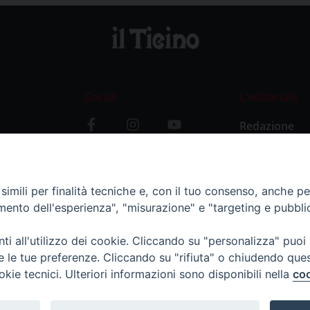
Social
L’editoriale
Redazione
i
Storia
y
imili per finalità tecniche e, con il tuo consenso, anche per 
amento dell'esperienza", "misurazione" e "targeting e pubbli
i all'utilizzo dei cookie. Cliccando su "personalizza" puoi
re le tue preferenze. Cliccando su "rifiuta" o chiudendo que
okie tecnici. Ulteriori informazioni sono disponibili nella
coo