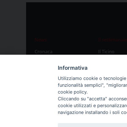
News
Il settimanale
Cronaca
Il Ticino
Attualità
Abbonament
Informativa
Primo Piano
Privacy Polic
Utilizziamo cookie o tecnologie s
Territorio
funzionalità semplici", "miglior
Città
cookie policy.
Cliccando su "accetta" acconsent
Politica
cookie utilizzati e personalizza
Sport
navigazione installando i soli co