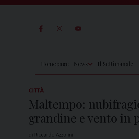
Skip
to
content
Homepage
News
Il Settimanale
Apri
Menu
CITTÀ
Maltempo: nubifragio
grandine e vento in p
di Riccardo Azzolini