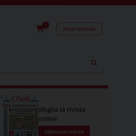
Area riservata
0
prodotti
Sfoglia la rivista
online
Abbonati subito