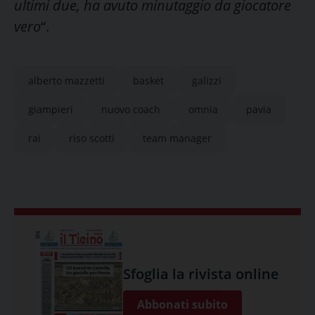
ultimi due, ha avuto minutaggio da giocatore
vero
“.
alberto mazzetti
basket
galizzi
giampieri
nuovo coach
omnia
pavia
rai
riso scotti
team manager
Sfoglia la rivista online
Abbonati subito