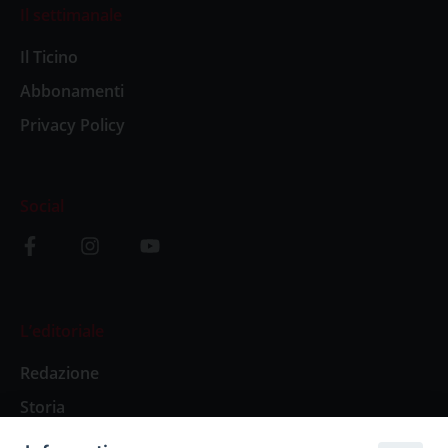
Il settimanale
Il Ticino
Abbonamenti
Privacy Policy
Social
L’editoriale
Redazione
Storia