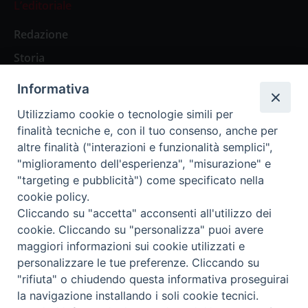
L’editoriale
Redazione
Storia
Informativa
Abbonamenti
Utilizziamo cookie o tecnologie simili per
finalità tecniche e, con il tuo consenso, anche per
Abbonamento Annuale Digitale
altre finalità ("interazioni e funzionalità semplici",
"miglioramento dell'esperienza", "misurazione" e
Abbonamento Annuale Cartaceo
"targeting e pubblicità") come specificato nella
Abbonamento Singola Copia Digitale
cookie policy.
Cliccando su "accetta" acconsenti all'utilizzo dei
cookie. Cliccando su "personalizza" puoi avere
maggiori informazioni sui cookie utilizzati e
personalizzare le tue preferenze. Cliccando su
Redazione: Pavia, Piazza Duomo 11 - tel. 0382.24736 -
"rifiuta" o chiudendo questa informativa proseguirai
amministrazione@ilticino.it - repossi@ilticino.it - P.
la navigazione installando i soli cookie tecnici.
IVA: 00213430184