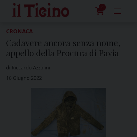
Skip
to
0
content
prodotti
CRONACA
Cadavere ancora senza nome,
appello della Procura di Pavia
di Riccardo Azzolini
16 Giugno 2022