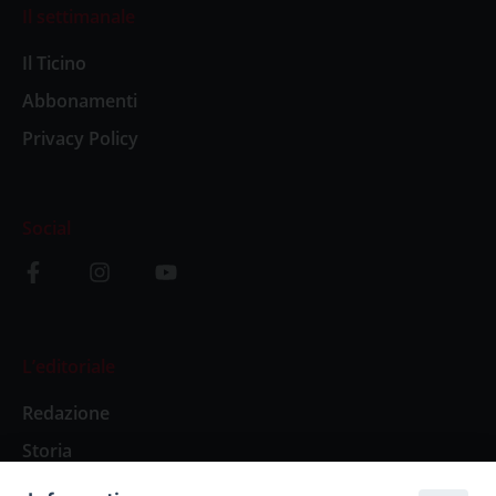
Il settimanale
Il Ticino
Abbonamenti
Privacy Policy
Social
L’editoriale
Redazione
Storia