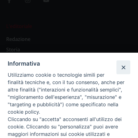
L’editoriale
Redazione
Storia
Informativa
Abbonamenti
Utilizziamo cookie o tecnologie simili per
finalità tecniche e, con il tuo consenso, anche per
Abbonamento Annuale Digitale
altre finalità ("interazioni e funzionalità semplici",
"miglioramento dell'esperienza", "misurazione" e
Abbonamento Annuale Cartaceo
"targeting e pubblicità") come specificato nella
Abbonamento Singola Copia Digitale
cookie policy.
Cliccando su "accetta" acconsenti all'utilizzo dei
cookie. Cliccando su "personalizza" puoi avere
maggiori informazioni sui cookie utilizzati e